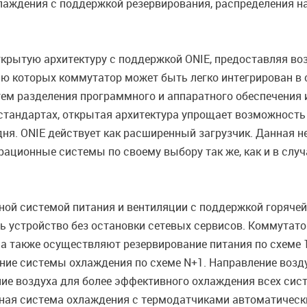
аждения с поддержкой резервирования, распределения на
крытую архитектуру с поддержкой ONIE, предоставляя в
ью которых коммутатор может быть легко интегрирован в
ем разделения программного и аппаратного обеспечения 
стандартах, открытая архитектура упрощает возможность
ня. ONIE действует как расширенный загрузчик. Данная 
ационные системы по своему выбору так же, как и в случ
ой системой питания и вентиляции с поддержкой горячей
ь устройство без остановки сетевых сервисов. Коммутат
, а также осуществляют резервирование питания по схеме
ание системы охлаждения по схеме N+1. Направление возду
е воздуха для более эффективного охлаждения всех систе
ая система охлаждения с термодатчиками автоматически