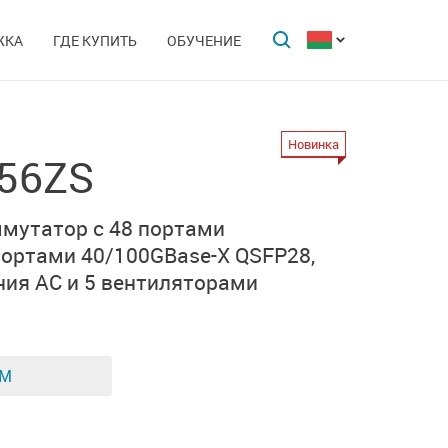
ЖКА
ГДЕ КУПИТЬ
ОБУЧЕНИЕ
Новинка
-56ZS
ммутатор
с 48 портами
портами
40/100GBase-X QSFP28,
ния AC
и
5 вентиляторами
ЕМ