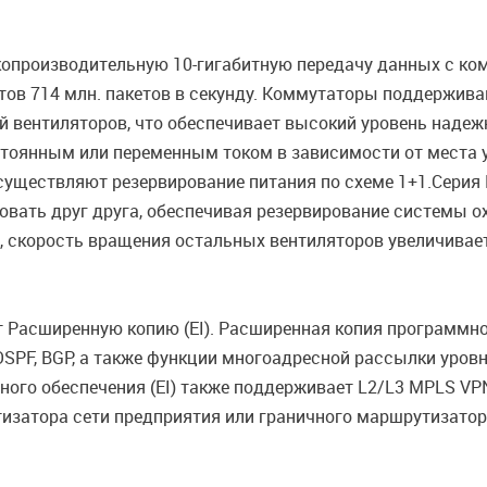
производительную 10-гигабитную передачу данных с ком
ов 714 млн. пакетов в секунду. Коммутаторы поддерживаю
 вентиляторов, что обеспечивает высокий уровень надеж
стоянным или переменным током в зависимости от места 
 осуществляют резервирование питания по схеме 1+1.Сери
овать друг друга, обеспечивая резервирование системы о
, скорость вращения остальных вентиляторов увеличивае
Расширенную копию (EI). Расширенная копия программног
SPF, BGP, а также функции многоадресной рассылки уровня
ого обеспечения (EI) также поддерживает L2/L3 MPLS VP
тизатора сети предприятия или граничного маршрутизатор