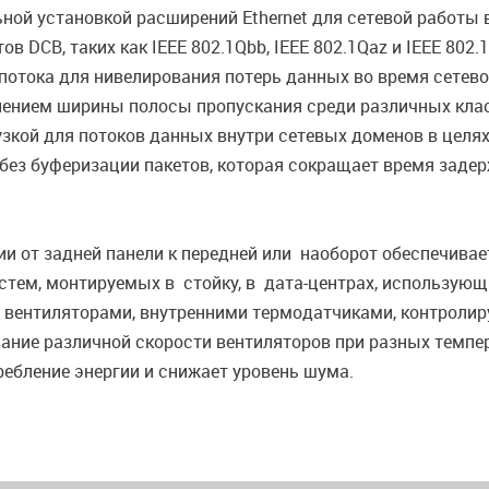
ельной установкой расширений Ethernet для сетевой работы
DCB, таких как IEEE 802.1Qbb, IEEE 802.1Qaz и IEEE 802.1
потока для нивелирования потерь данных во время сетевой
ением ширины полосы пропускания среди различных класс
рузкой для потоков данных внутри сетевых доменов в цел
з буферизации пакетов, которая сокращает время задерж
и от задней панели к передней или наоборот обеспечива
истем, монтируемых в стойку, в дата-центрах, использу
вентиляторами, внутренними термодатчиками, контроли
ние различной скорости вентиляторов при разных темпер
ребление энергии и снижает уровень шума.