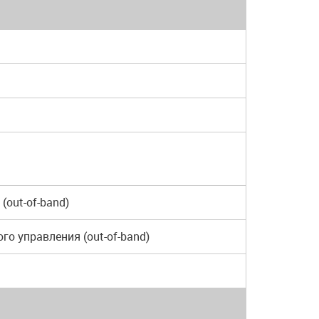
(out-of-band)
го управления (out-of-band)