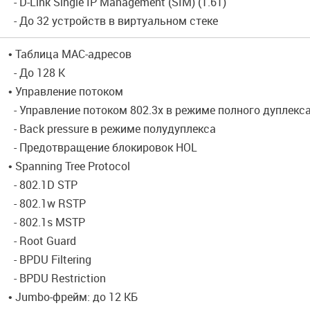
- D-Link Single IP Management (SIM) (1.61)
- До 32 устройств в виртуальном стеке
• Таблица МАС-адресов
- До 128 К
• Управление потоком
- Управление потоком 802.3х в режиме полного дуплекс
- Back pressure в режиме полудуплекса
- Предотвращение блокировок HOL
• Spanning Tree Protocol
- 802.1D STP
- 802.1w RSTP
- 802.1s MSTP
- Root Guard
- BPDU Filtering
- BPDU Restriction
• Jumbo-фрейм: до 12 КБ