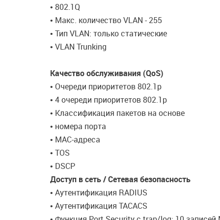
• 802.1Q
• Макс. количество VLAN - 255
• Тип VLAN: только статические
• VLAN Trunking
Качество обслуживания (QoS)
• Очереди приоритетов 802.1p
• 4 очереди приоритетов 802.1p
• Классификация пакетов на основе
• номера порта
• МАС-адреса
• TOS
• DSCP
Доступ в сеть / Сетевая безопасность
• Аутентификация RADIUS
• Аутентификация TACACS
• Функция Port Security с trap/log: 10 запис