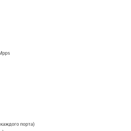
 Mpps
я каждого порта)