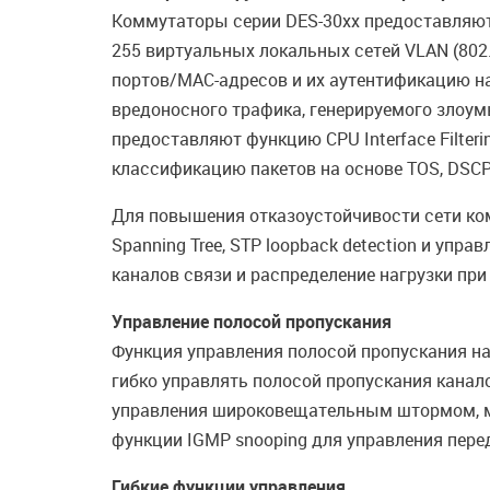
Коммутаторы серии DES-30хх предоставляют р
255 виртуальных локальных сетей VLAN (802
портов/MAC-адресов и их аутентификацию н
вредоносного трафика, генерируемого злоу
предоставляют функцию CPU Interface Filteri
классификацию пакетов на основе TOS, DSCP
Для повышения отказоустойчивости сети ком
Spanning Tree, STP loopback detection и уп
каналов связи и распределение нагрузки пр
Управление полосой пропускания
Функция управления полосой пропускания на
гибко управлять полосой пропускания канал
управления широковещательным штормом, мо
функции IGMP snooping для управления пере
Гибкие функции управления