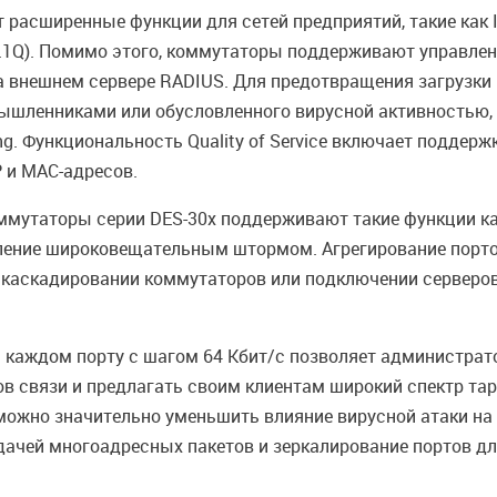
асширенные функции для сетей предприятий, такие как IP
.1Q). Помимо этого, коммутаторы поддерживают управлен
а внешнем сервере RADIUS. Для предотвращения загрузки
мышленниками или обусловленного вирусной активностью,
ng. Функциональность Quality of Service включает поддерж
 и MAC-адресов.
мутаторы серии DES-30х поддерживают такие функции как 
равление широковещательным штормом. Агрегирование порт
и каскадировании коммутаторов или подключении серверов
 каждом порту с шагом 64 Кбит/с позволяет администрат
ов связи и предлагать своим клиентам широкий спектр та
жно значительно уменьшить влияние вирусной атаки на 
дачей многоадресных пакетов и зеркалирование портов д