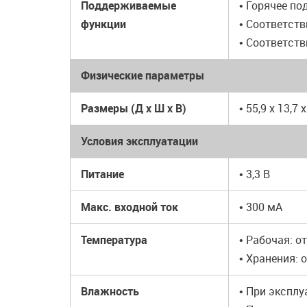
Поддерживаемые
• Горячее п
функции
• Соответст
• Соответст
Физические параметры
Размеры (Д x Ш x В)
• 55,9 x 13,7 
Условия эксплуатации
Питание
• 3,3 В
Макс. входной ток
• 300 мА
Температура
• Рабочая: от
• Хранения: о
Влажность
• При эксплу