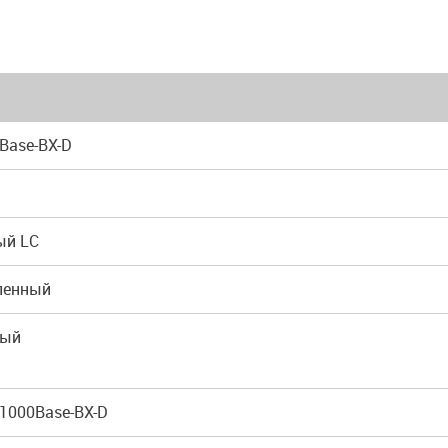
0Base-BX-D
ый LC
ленный
вый
z 1000Base-BX-D