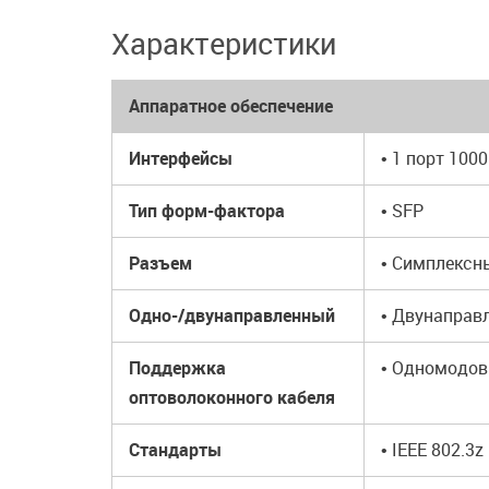
Характеристики
Аппаратное обеспечение
Интерфейсы
• 1 порт 100
Тип форм-фактора
• SFP
Разъем
• Симплексн
Одно-/двунаправленный
• Двунаправ
Поддержка
• Одномодо
оптоволоконного кабеля
Стандарты
• IEEE 802.3