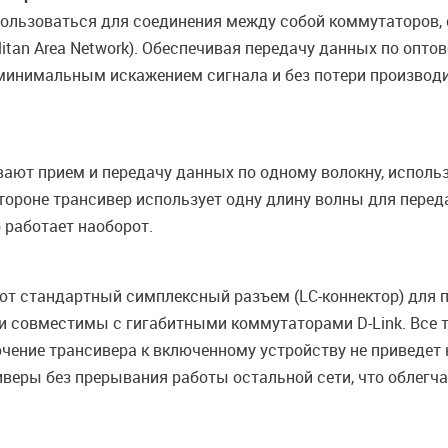
пользоваться для соединения между собой коммутаторов, 
itan Area Network). Обеспечивая передачу данных по опто
минимальным искажением сигнала и без потери производ
вают прием и передачу данных по одному волокну, исполь
стороне трансивер использует одну длину волны для пере
 работает наоборот.
ют стандартный симплексный разъем (LC-коннектор) для 
 совместимы с гигабитными коммутаторами D-Link. Все 
ение трансивера к включенному устройству не приведет 
веры без прерывания работы остальной сети, что облегча