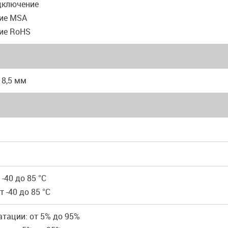
одключение
вие MSA
вие RoHS
x 8,5 мм
 -40 до 85 °C
т -40 до 85 °C
атации: от 5% до 95%