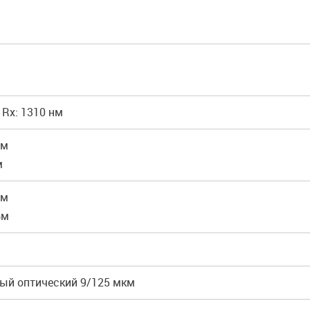
, Rx: 1310 нм
Бм
м
Бм
Бм
ый оптический 9/125 мкм