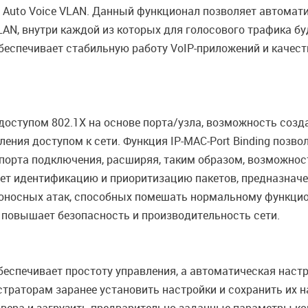
uto Voice VLAN. Данный функционал позволяет автоматич
LAN, внутри каждой из которых для голосового трафика б
беспечивает стабильную работу VoIP-приложений и качест
оступом 802.1X на основе порта/узла, возможность созда
ния доступом к сети. Функция IP-MAC-Port Binding позво
же порта подключения, расширяя, таким образом, возможно
вает идентификацию и приоритизацию пакетов, предназна
оносных атак, способных помешать нормальному функцио
 повышает безопасность и производительность сети.
еспечивает простоту управления, а автоматическая наст
траторам заранее установить настройки и сохранить их н