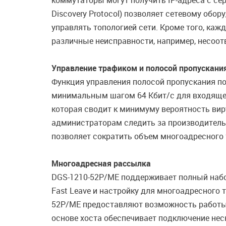
коммутаторы могут получить IP-адреса с се
Discovery Protocol) позволяет сетевому обо
управлять топологией сети. Кроме того, ка
различные неисправности, например, несоотв
Управление трафиком и полосой пропускани
Функция управления полосой пропускания п
минимальным шагом 64 Кбит/с для входяще
которая сводит к минимуму вероятность вир
администраторам следить за производитель
позволяет сократить объем многоадресного 
Многоадресная рассылка
DGS-1210-52P/ME поддерживает полный набор 
Fast Leave и настройку для многоадресного
52P/ME предоставляют возможность работы 
основе хоста обеспечивает подключение нес