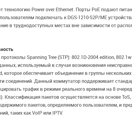
 технологию Power over Ethernet. Порты PoE подают пита
 пользователям подключать к DGS-1210-52P/ME устройств
ание в труднодоступных местах вне зависимости от распо
ьность
отоколы Spanning Tree (STP): 802.1D-2004 edition, 802.1
анных, используемый в случае возникновения неисправно
, которое обеспечивает объединение в группы нескольких 
ти соединений. Данный коммутатор поддерживает стандар
ицировать трафик в режиме реального времени на 8 очере
R). Классификация пакетов осуществляется на основе ToS, 
содержимого пакетов, определяемого пользователем, и пр
, таких как VoIP или IPTV.