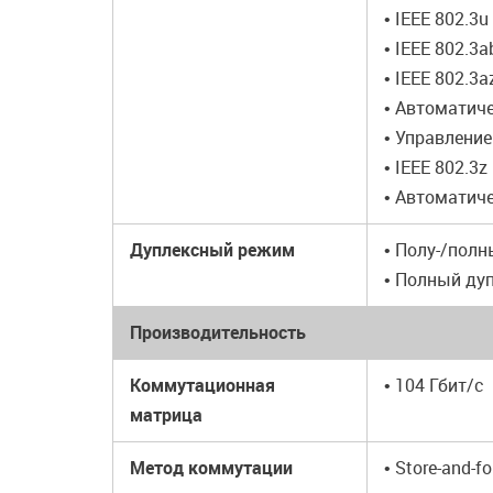
• IEEE 802.3
• IEEE 802.3
• IEEE 802.3a
• Автоматич
• Управление
• IEEE 802.3
• Автоматич
Дуплексный режим
• Полу-/полн
• Полный ду
Производительность
Коммутационная
• 104 Гбит/с
матрица
Метод коммутации
• Store-and-f