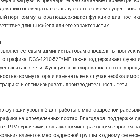
рвера и загрузить предварительно заданные параметры кон
рудованию оповещать локальную сеть о своем существован
ждый порт коммутатора поддерживает функцию диагностики
етствие длины кабеля или его характеристик.
я
озволяет сетевым администраторам определять пропускну
го трафика. DGS-1210-52P/ME также поддерживает функц
усных атак в сети. Функция зеркалирования портов упроща
ностью коммутатора и изменять ее в случае необходимос
трафика и оптимизировать производительность сети.
функций уровня 2 для работы с многоадресной рассылкой,
 трафика на определенных портах. Благодаря поддержке 
с IPTV-сервисами, пользующимися растущим спросом на
кольких клиентов многоадресной группы к одному сетево