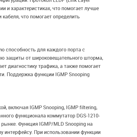
фигурации. Протокол LLDP (Link Layer
ии и характеристиках, что помогает лучше
 кабеля, что помогает определить
ю способность для каждого порта с
ию защиты от широковещательного шторма,
ет диагностику трафика, а также помогает
ти. Поддержка функции IGMP Snooping
 включая IGMP Snooping, IGMP filtering,
данного функционала коммутатор DGS-1210-
 рынке. Функция IGMP/MLD Snooping на
му интерфейсу. При использовании функции