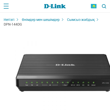
Негізгі
Өнімдер мен шешімдер
Сымсыз жабдық
DPN-144DG