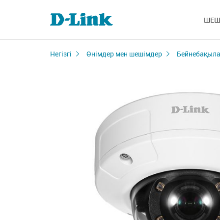
ШЕШ
Негізгі
Өнімдер мен шешімдер
Бейнебақыла