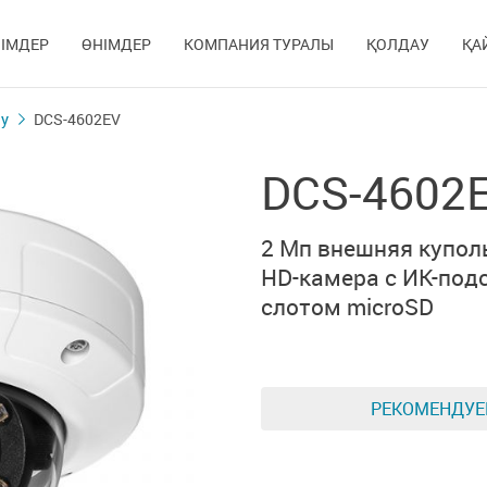
ІМДЕР
ӨНІМДЕР
КОМПАНИЯ ТУРАЛЫ
ҚОЛДАУ
ҚА
у
DCS-4602EV
DCS-4602
2 Мп внешняя куполь
HD-камера
c ИК-подс
слотом microSD
РЕКОМЕНДУ