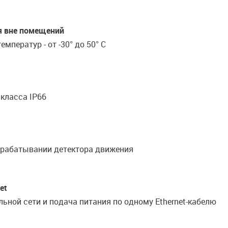
я вне помещений
мператур - от -30° до 50° C
класса IP66
срабатывании детектора движения
et
ьной сети и подача питания по одному Ethernet-кабелю