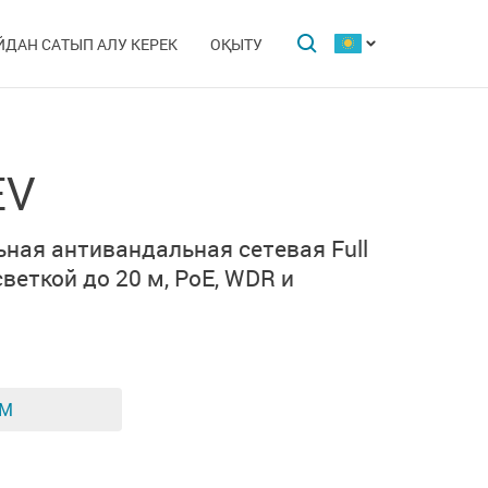
ЙДАН САТЫП АЛУ КЕРЕК
ОҚЫТУ
EV
ная антивандальная сетевая Full
веткой до 20 м, PoE, WDR и
ЕМ