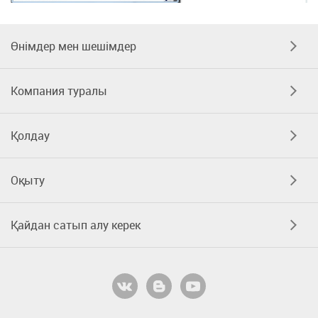
Өнімдер мен шешімдер
Компания туралы
Қолдау
Оқыту
Қайдан сатып алу керек